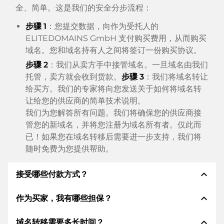
全、简单。这是我们的安全分步流程：
步骤 1
：您提交数据，向作为受托人的
ELITEDOMAINS GmbH 支付购买费用，从而购买
域名。您和域名持有人之间将签订一份购买协议。
步骤 2
：我们从卖方手中接管域名。一旦域名由我们
托管，卖方就会收到货款。
步骤 3
：我们将域名转让
给买方。我们的专家将向您发送关于如何将域名转
让给您的供应商的简单技术说明。
我们为您解答所有问题。我们将确保您的供应商接
管您的新域名，并将您注册为域名所有者。仅此而
已！如果您在域名转移后需要进一步支持，我们将
随时免费为您提供帮助。
expand_less
接受哪些付款方式？
expand_less
作为买家，我有哪些担保？
我们使用 SEPA 作为预付费，并使用 STRIPE 作为支
付服务提供商，以提供可用的支付方式，例如：信用
expand_less
域名转移需要多长时间？
卡、PayPal、Klarna、ApplePay、GooglePay、支
作为买方，我们始终向您保证以下证券。这就是我们的