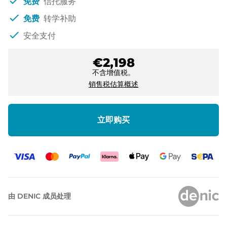
check
免费
信托服务
check
免费
转学补助
check
安全支付
€2,198
不含增值税。
销售税估算概述
立即购买
由 DENIC 成员处理